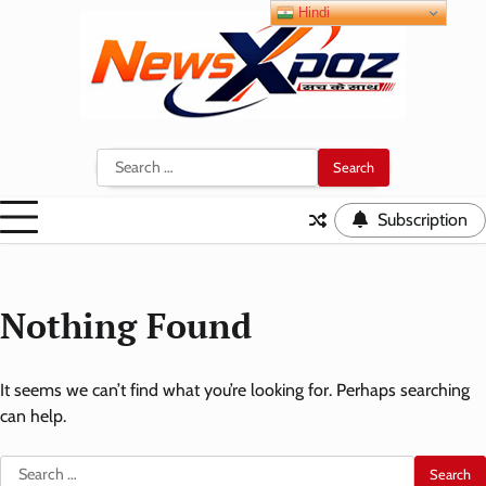
Skip
Hindi
to
content
Search
for:
Subscription
Nothing Found
It seems we can’t find what you’re looking for. Perhaps searching
can help.
Search