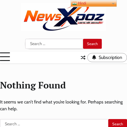
Skip
Hindi
to
content
Search
for:
Subscription
Nothing Found
It seems we can’t find what you’re looking for. Perhaps searching
can help.
Search