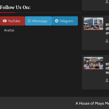
Follow Us On:
YouTube
Whatsapp
Telegram
झा
की
Arattai
लग
झा
दर
का
A House of Maya Me