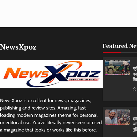
NewsXpoz
Featured N
यू
का
खि
NewsXpoz is excellent for news, magazines,
publishing and review sites. Amazing, fast-
loading modern magazines theme for personal
झा
or editorial use. You’ve literally never seen or used
आर
पुल
a magazine that looks or works like this before.