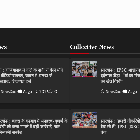
ews
Collective News
पी : गाजियाबाद में नाले के पानी से केले धोने
झारखंड : JPSC आंदोलन के 
 वीडियो वायरल, सावन में आस्था से
दर्दनाक पीड़ा- “मां का मं
लवाड़; शिकायत दर्ज
का खेत गिरवी”
NewsXpoz
August 7, 2026
0
NewsXpoz
August
रखंड : चतरा के बड़गांव में अपहरण-दुष्कर्म के
झारखंड : ‘हमारी नौकरियो
ोपी की हत्या मामले में बड़ी कार्रवाई, चार
बेच रहे हैं’, JPSC-JSS
िसकर्मी सस्पेंड
तेज