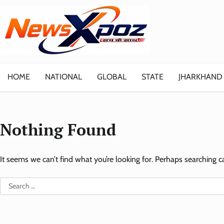
Skip
to
content
HOME
NATIONAL
GLOBAL
STATE
JHARKHAND
Nothing Found
It seems we can’t find what you’re looking for. Perhaps searching c
Search
for: