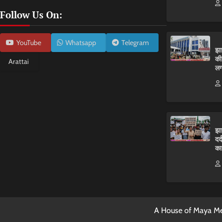
Follow Us On:
YouTube
Whatsapp
Telegram
झा
की
Arattai
लग
झा
दर
का
A House of Maya Me