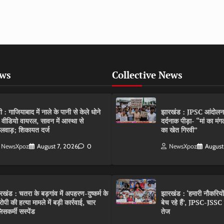
ews
Collective News
पी : गाजियाबाद में नाले के पानी से केले धोने
झारखंड : JPSC आंदोलन के 
 वीडियो वायरल, सावन में आस्था से
दर्दनाक पीड़ा- “मां का मं
लवाड़; शिकायत दर्ज
का खेत गिरवी”
NewsXpoz
August 7, 2026
0
NewsXpoz
August
रखंड : चतरा के बड़गांव में अपहरण-दुष्कर्म के
झारखंड : ‘हमारी नौकरियो
ोपी की हत्या मामले में बड़ी कार्रवाई, चार
बेच रहे हैं’, JPSC-JSS
िसकर्मी सस्पेंड
तेज