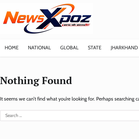
Skip
to
content
HOME
NATIONAL
GLOBAL
STATE
JHARKHAND
Nothing Found
It seems we can’t find what you’re looking for. Perhaps searching c
Search
for: