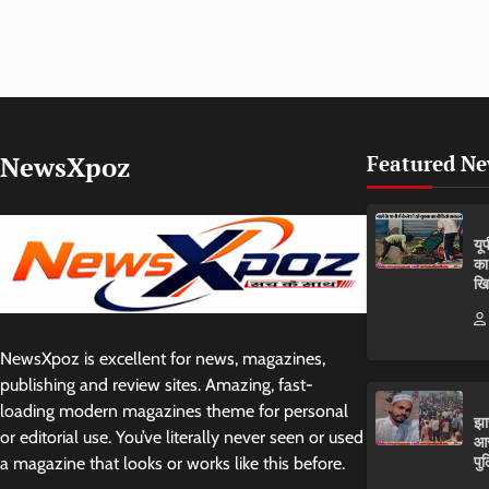
NewsXpoz
Featured N
यू
का
खि
NewsXpoz is excellent for news, magazines,
publishing and review sites. Amazing, fast-
loading modern magazines theme for personal
झा
or editorial use. You’ve literally never seen or used
आर
पुल
a magazine that looks or works like this before.