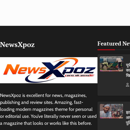
NewsXpoz
Featured N
यू
का
खि
NewsXpoz is excellent for news, magazines,
publishing and review sites. Amazing, fast-
loading modern magazines theme for personal
झा
or editorial use. You’ve literally never seen or used
आर
पुल
a magazine that looks or works like this before.