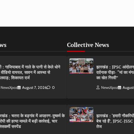
ews
Collective News
पी : गाजियाबाद में नाले के पानी से केले धोने
झारखंड : JPSC आंदोलन के 
 वीडियो वायरल, सावन में आस्था से
दर्दनाक पीड़ा- “मां का मं
लवाड़; शिकायत दर्ज
का खेत गिरवी”
NewsXpoz
August 7, 2026
0
NewsXpoz
August
रखंड : चतरा के बड़गांव में अपहरण-दुष्कर्म के
झारखंड : ‘हमारी नौकरियो
ोपी की हत्या मामले में बड़ी कार्रवाई, चार
बेच रहे हैं’, JPSC-JSS
िसकर्मी सस्पेंड
तेज