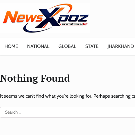
Skip
to
content
HOME
NATIONAL
GLOBAL
STATE
JHARKHAND
Nothing Found
It seems we can’t find what you’re looking for. Perhaps searching c
Search
for: