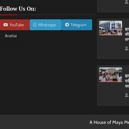
Follow Us On:
YouTube
Whatsapp
Telegram
झा
की
Arattai
लग
झा
दर
का
A House of Maya Me