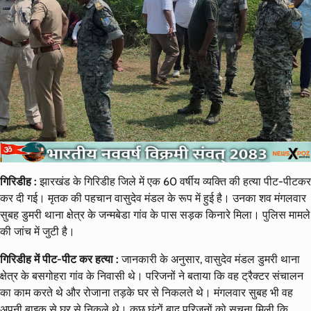
गिरिडीह :
झारखंड के गिरिडीह जिले में एक 60 वर्षीय व्यक्ति की हत्या पीट-पीटकर
कर दी गई। मृतक की पहचान वासुदेव मंडल के रूप में हुई है। उनका शव मंगलवार
सुबह डुमरी थाना क्षेत्र के जन्मबेडा गांव के पास सड़क किनारे मिला। पुलिस मामले
की जांच में जुटी है।
गिरिडीह में पीट-पीट कर हत्या :
जानकारी के अनुसार, वासुदेव मंडल डुमरी थाना
क्षेत्र के बसगोहरा गांव के निवासी थे। परिजनों ने बताया कि वह ट्रैक्टर संचालन
का काम करते थे और रोजाना तड़के घर से निकलते थे। मंगलवार सुबह भी वह
अपनी बाइक से घर से निकले थे। कुछ घंटों बाद परिजनों को सूचना मिली कि