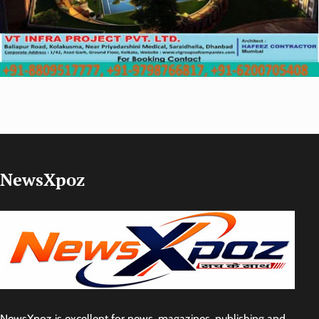
NewsXpoz
NewsXpoz is excellent for news, magazines, publishing and