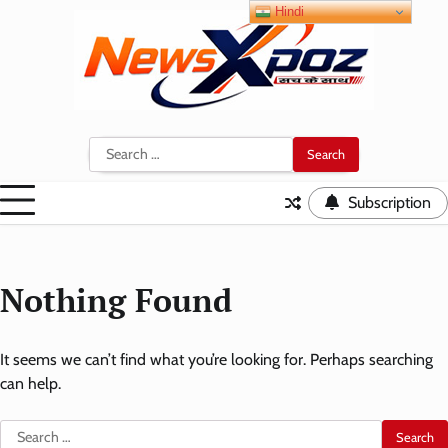
Skip
Hindi
to
content
Search
for:
Subscription
Nothing Found
It seems we can’t find what you’re looking for. Perhaps searching
can help.
Search