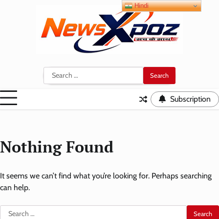
Skip
Hindi
to
content
Search
for:
Subscription
Nothing Found
It seems we can’t find what you’re looking for. Perhaps searching
can help.
Search