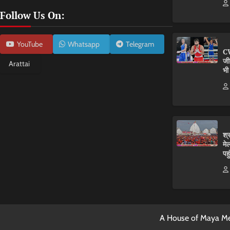
Follow Us On:
YouTube
Whatsapp
Telegram
CW
जी
Arattai
भी
श्
मे
पहु
A House of Maya Me