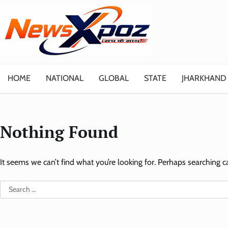
Skip
to
content
HOME
NATIONAL
GLOBAL
STATE
JHARKHAND
Nothing Found
It seems we can’t find what you’re looking for. Perhaps searching c
Search
for: