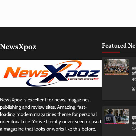
NewsXpoz
Featured N
झा
आं
प्
NewsXpoz is excellent for news, magazines,
publishing and review sites. Amazing, fast-
loading modern magazines theme for personal
झा
or editorial use. You’ve literally never seen or used
का
1.
a magazine that looks or works like this before.