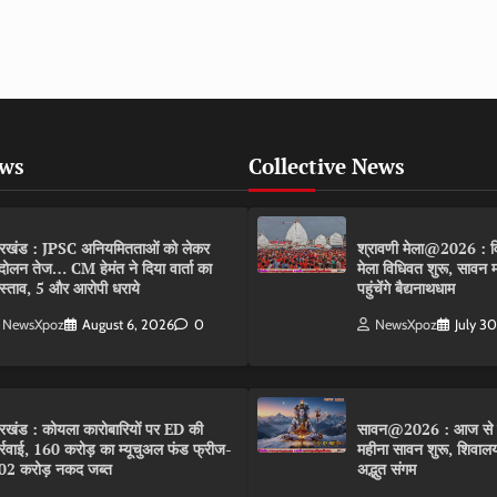
ews
Collective News
रखंड : JPSC अनियमितताओं को लेकर
श्रावणी मेला@2026 : विश
दोलन तेज… CM हेमंत ने दिया वार्ता का
मेला विधिवत शुरू, सावन मास
रस्ताव, 5 और आरोपी धराये
पहुंचेंगे बैद्यनाथधाम
NewsXpoz
August 6, 2026
0
NewsXpoz
July 3
रखंड : कोयला कारोबारियों पर ED की
सावन@2026 : आज से मह
र्रवाई, 160 करोड़ का म्यूचुअल फंड फ्रीज-
महीना सावन शुरू, शिवालयों
02 करोड़ नकद जब्त
अद्भुत संगम