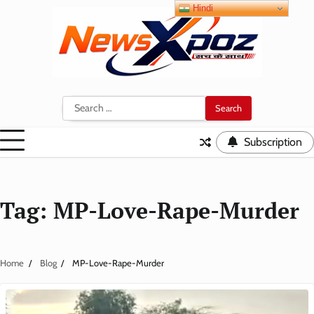
Skip
Hindi
to
content
Search
for:
Subscription
Tag:
MP-Love-Rape-Murder
Home
Blog
MP-Love-Rape-Murder