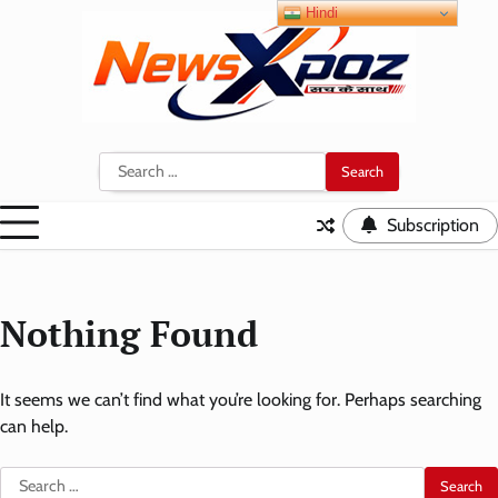
Skip
Hindi
to
content
Search
for:
Subscription
Nothing Found
It seems we can’t find what you’re looking for. Perhaps searching
can help.
Search