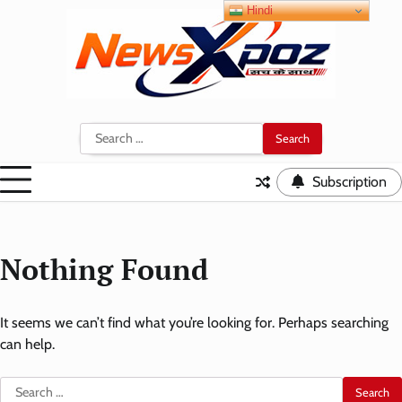
Skip
Hindi
to
content
Search
for:
Subscription
Nothing Found
It seems we can’t find what you’re looking for. Perhaps searching
can help.
Search