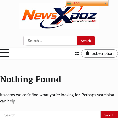
Skip
Hindi
to
content
Search
for:
Subscription
Nothing Found
It seems we can’t find what you’re looking for. Perhaps searching
can help.
Search