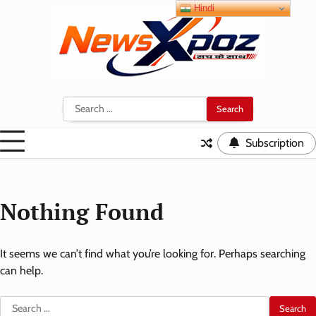
Skip
Hindi
to
content
Search
for:
Subscription
Nothing Found
It seems we can’t find what you’re looking for. Perhaps searching
can help.
Search