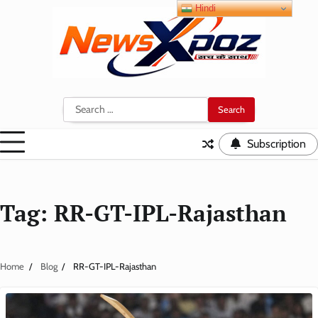
Skip
Hindi
to
content
Search
for:
Subscription
Tag:
RR-GT-IPL-Rajasthan
Home
Blog
RR-GT-IPL-Rajasthan