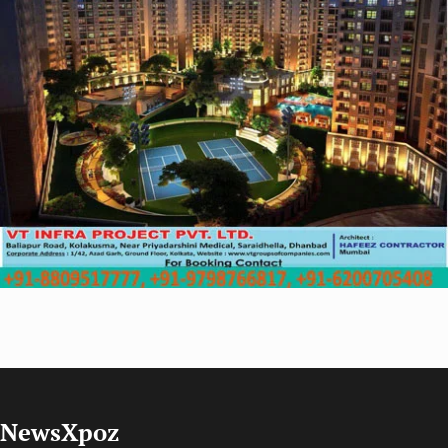
NewsXpoz