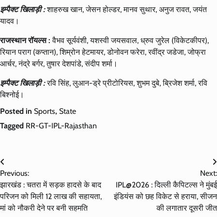
इम्पैक्ट खिलाड़ी :
शाहरुख खान, जेसन होल्डर, मानव सुथार, अनुज रावत, जयंत
यादव।
राजस्थान रॉयल्स :
वैभव सूर्यवंशी, यशस्वी जयसवाल, ध्रुव जुरेल (विकेटकीपर),
रियान पराग (कप्तान), शिम्रोन हेटमायर, डोनोवन फरेरा, रवींद्र जडेजा, जोफ्रा
आर्चर, नंद्रे बर्गर, तुषार देशपांडे, संदीप शर्मा।
इम्पैक्ट खिलाड़ी :
रवि सिंह, लुआन-ड्रे प्रीटोरियस, शुभम दुबे, ब्रिजेश शर्मा, रवि
बिश्नोई।
Posted in
Sports
,
State
Tagged
RR-GT-IPL-Rajasthan
Post
Previous:
Next:
navigation
झारखंड : चतरा में सड़क हादसे के बाद
IPL@2026 : दिल्ली कैपिटल्स ने मुंबई
परिजन को मिली 12 लाख की सहायता,
इंडियंस को छह विकेट से हराया, सीजन
मां को नौकरी देने पर बनी सहमति
की लगातार दूसरी जीत