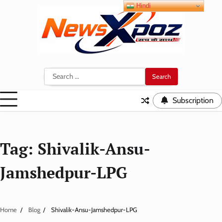
Skip
Hindi
to
content
Search
for:
Subscription
Tag:
Shivalik-Ansu-
Jamshedpur-LPG
Home
Blog
Shivalik-Ansu-Jamshedpur-LPG