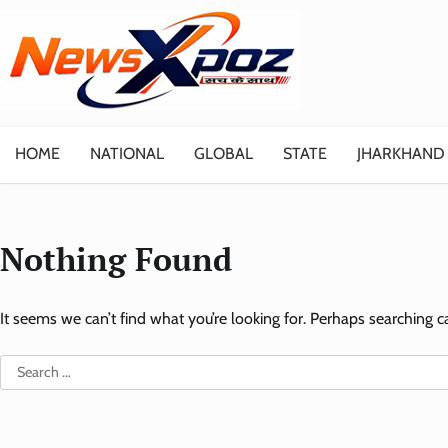
Skip
to
content
HOME
NATIONAL
GLOBAL
STATE
JHARKHAND
Nothing Found
It seems we can’t find what you’re looking for. Perhaps searching c
Search
for: