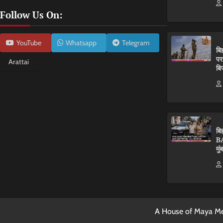
Follow Us On:
YouTube
Whatsapp
Telegram
बि
पर
Arattai
बि
बि
BA
मुं
A House of Maya Me