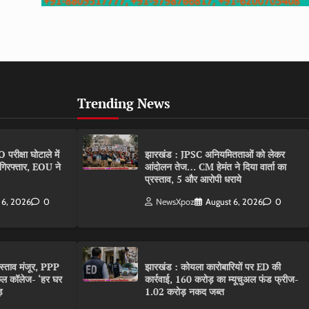
Trending News
ीक्षा घोटाले में
झारखंड : JPSC अनियमितताओं को लेकर
गिरफ्तार, EOU ने
आंदोलन तेज… CM हेमंत ने दिया वार्ता का
प्रस्ताव, 5 और आरोपी धराये
 6, 2026
0
NewsXpoz
August 6, 2026
0
रस्ताव मंजूर, PPP
झारखंड : कोयला कारोबारियों पर ED की
कल कॉलेज- ‘हर घर
कार्रवाई, 160 करोड़ का म्यूचुअल फंड फ्रीज-
़
1.02 करोड़ नकद जब्त