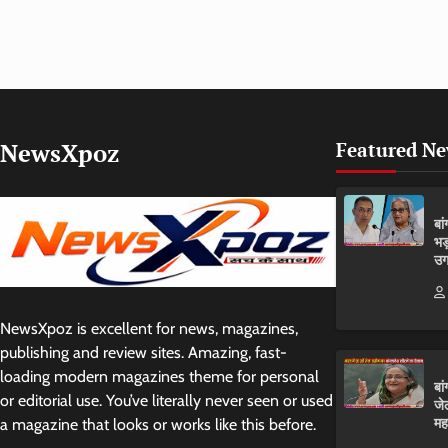
NewsXpoz
Featured N
बा
भड
उग
NewsXpoz is excellent for news, magazines,
publishing and review sites. Amazing, fast-
loading modern magazines theme for personal
बा
or editorial use. You’ve literally never seen or used
जे
मह
a magazine that looks or works like this before.