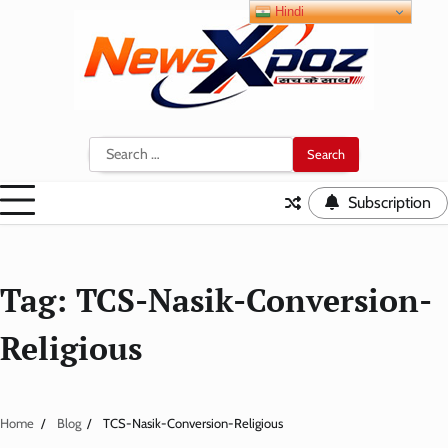
Skip
Hindi
to
content
Search
for:
Subscription
Tag:
TCS-Nasik-Conversion-
Religious
Home
Blog
TCS-Nasik-Conversion-Religious