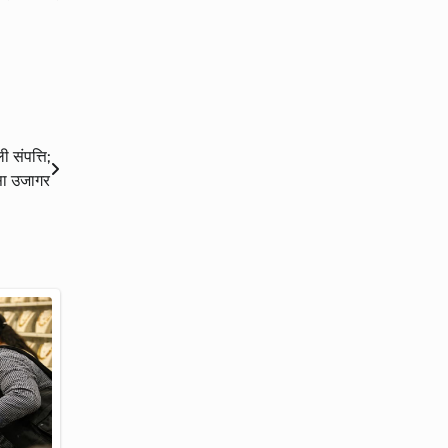
 संपत्ति;
सा उजागर