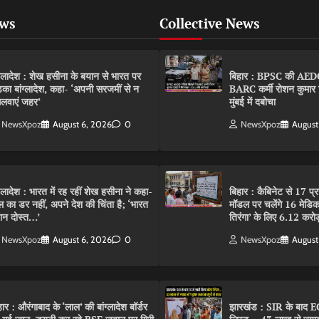
ews
Collective News
ंग्लादेश : शेख हसीना के बयान से भारत पर
बिहार : BPSC की AEDO पर
़का बांग्लादेश, कहा- ‘अपनी सरजमीं से न
BARC कर्मी रोशन कुमार 
लवाएं जहर’
मुंबई में दबोचा
NewsXpoz
August 6, 2026
0
NewsXpoz
August
ंग्लादेश : भारत में रह रहीं शेख हसीना ने कहा-
बिहार : कैबिनेट से 17 प्
ल का डर नहीं, अपने देश की चिंता है; ‘भारत
मॉडल पर चलेंगे 16 मेडि
ान दोस्त…’
तिरंगा’ के लिए 6.12 करोड
NewsXpoz
August 6, 2026
0
NewsXpoz
August
हार : औरंगाबाद के ‘लाल’ की बांग्लादेश बॉर्डर
झारखंड : SIR के बाद EC