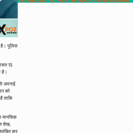
ी है। पुलिस
रासत 15
ा है।
ीति अपनाई
ड़न को
है ताकि
पर मानसिक
श शेख,
निलंबित कर