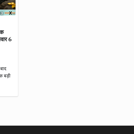
एक
सवार 6
 बाद
एक बड़ी