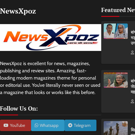
NewsXpoz
Featured N
बा
भड
उग
NewsXpoz is excellent for news, magazines,
publishing and review sites. Amazing, fast-
loading modern magazines theme for personal
बा
or editorial use. You’ve literally never seen or used
जे
मह
a magazine that looks or works like this before.
Follow Us On:
YouTube
Whatsapp
Telegram
बि