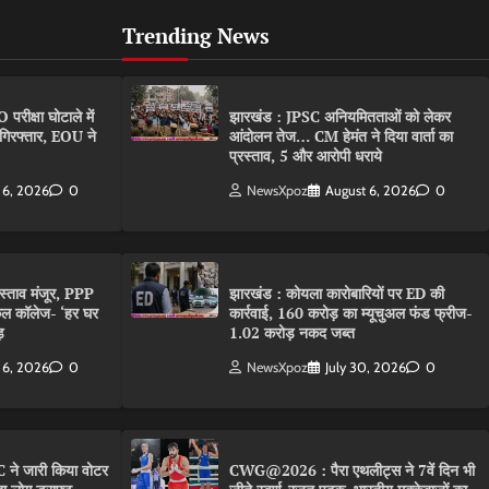
Trending News
ीक्षा घोटाले में
झारखंड : JPSC अनियमितताओं को लेकर
गिरफ्तार, EOU ने
आंदोलन तेज… CM हेमंत ने दिया वार्ता का
प्रस्ताव, 5 और आरोपी धराये
 6, 2026
0
NewsXpoz
August 6, 2026
0
रस्ताव मंजूर, PPP
झारखंड : कोयला कारोबारियों पर ED की
कल कॉलेज- ‘हर घर
कार्रवाई, 160 करोड़ का म्यूचुअल फंड फ्रीज-
़
1.02 करोड़ नकद जब्त
 6, 2026
0
NewsXpoz
July 30, 2026
0
 ने जारी किया वोटर
CWG@2026 : पैरा एथलीट्स ने 7वें दिन भी