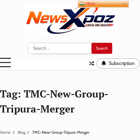
Skip
Hindi
to
content
Search
for:
Subscription
Tag:
TMC-New-Group-
Tripura-Merger
Home
Blog
TMC-New-Group-Tripura-Merger