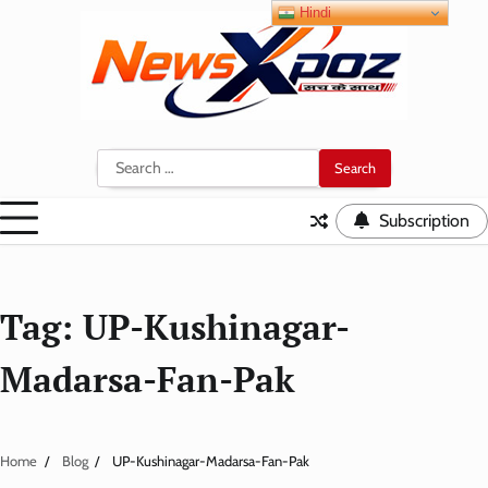
Skip
Hindi
to
content
Search
for:
Subscription
Tag:
UP-Kushinagar-
Madarsa-Fan-Pak
Home
Blog
UP-Kushinagar-Madarsa-Fan-Pak