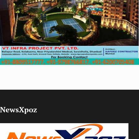
NewsXpoz