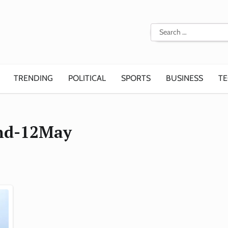
Search
for:
TRENDING
POLITICAL
SPORTS
BUSINESS
T
nd-12May