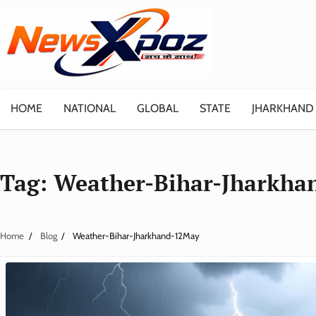
Skip
to
content
HOME
NATIONAL
GLOBAL
STATE
JHARKHAND
Tag:
Weather-Bihar-Jharkha
Home
Blog
Weather-Bihar-Jharkhand-12May