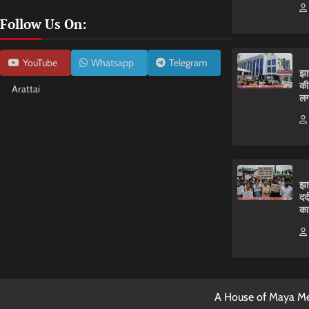
Follow Us On:
YouTube
Whatsapp
Telegram
झा
की
Arattai
लग
झा
दर
का
A House of Maya Me