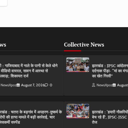
ews
Collective News
पी : गाजियाबाद में नाले के पानी से केले धोने
झारखंड : JPSC आंदोलन के 
 वीडियो वायरल, सावन में आस्था से
दर्दनाक पीड़ा- “मां का मं
लवाड़; शिकायत दर्ज
का खेत गिरवी”
NewsXpoz
August 7, 2026
0
NewsXpoz
August
रखंड : चतरा के बड़गांव में अपहरण-दुष्कर्म के
झारखंड : ‘हमारी नौकरियो
ोपी की हत्या मामले में बड़ी कार्रवाई, चार
बेच रहे हैं’, JPSC-JSS
िसकर्मी सस्पेंड
तेज