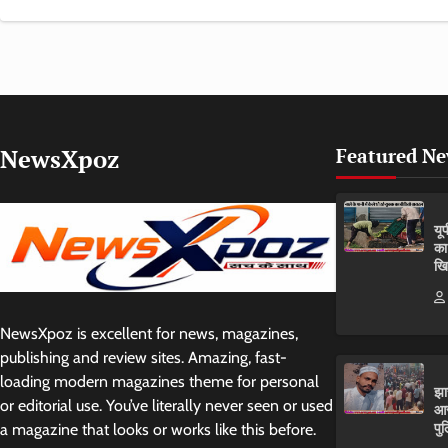
NewsXpoz
Featured N
यू
का
खि
NewsXpoz is excellent for news, magazines,
publishing and review sites. Amazing, fast-
loading modern magazines theme for personal
झा
or editorial use. You’ve literally never seen or used
आर
पुल
a magazine that looks or works like this before.