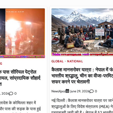
GLOBAL
NATIONAL
NG
कैलाश मानसरोवर यात्रा : नेपाल में फ
 के पास सीरियल पेट्रोल
भारतीय श्रद्धालु, चीन का वीजा-परमि
घायल, सांप्रदायिक सौहार्द
सफर करने पर चेतावनी
श
NewsXpoz
0
June 29, 2026
0
, 2026
नई दिल्ली : कैलाश मानसरोवर यात्रा पर जान
्लादेश के कोमिल्ला शहर में
श्रद्धालुओं के लिए विदेश मंत्रालय (MEA) 
और पास की सड़क के पास हुई
एडवाइजरी जारी की है। नेपाल में 52 भारती