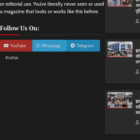
or editorial use. You’ve literally never seen or used
आर
पुल
a magazine that looks or works like this before.
Follow Us On:
YouTube
Whatsapp
Telegram
झा
की
Arattai
लग
झा
दर
का