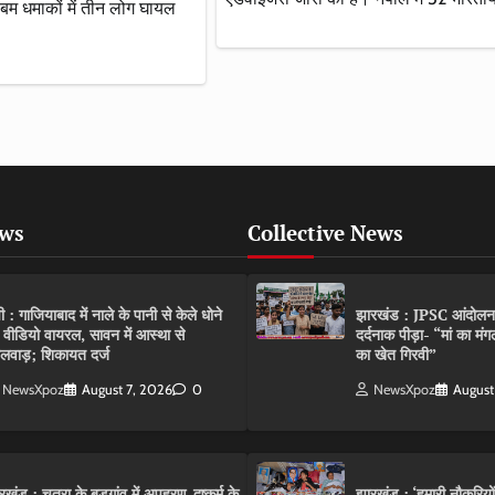
बम धमाकों में तीन लोग घायल
ews
Collective News
पी : गाजियाबाद में नाले के पानी से केले धोने
झारखंड : JPSC आंदोलन के 
 वीडियो वायरल, सावन में आस्था से
दर्दनाक पीड़ा- “मां का मं
लवाड़; शिकायत दर्ज
का खेत गिरवी”
NewsXpoz
August 7, 2026
0
NewsXpoz
August
रखंड : चतरा के बड़गांव में अपहरण-दुष्कर्म के
झारखंड : ‘हमारी नौकरियो