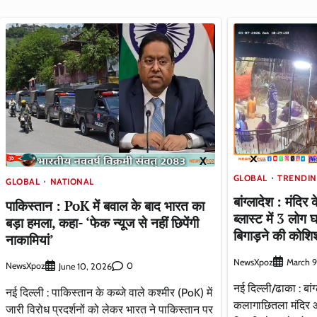
GLOBAL
TRENDI
GLOBAL
NATIONAL
बांग्लादेश : मंदिर
पाकिस्तान : PoK में बवाल के बाद भारत का
ब्लास्ट में 3 लोग 
बड़ा हमला, कहा- ‘फेक न्यूज से नहीं छिपेंगी
बिगाड़ने की कोशि
नाकामियां’
NewsXpoz
March 9
NewsXpoz
0
June 10, 2026
नई दिल्ली/ढाका : बांग
नई दिल्ली : पाकिस्तान के कब्जे वाले कश्मीर (PoK) में
कलागाछितला मंदिर 
जारी विरोध प्रदर्शनों को लेकर भारत ने पाकिस्तान पर