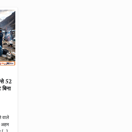
ंसे 52
ट बिना
े वाले
ने अहम
य […]