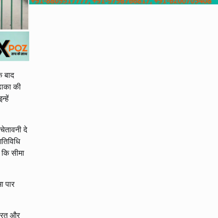
के बाद
 ढाका की
्हें
चेतावनी दे
गतिविधि
ै कि सीमा
मा पार
भारत और