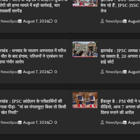
ोपी की हत्या मामले में बड़ी कार्रवाई, चार
बेच रहे हैं’, JPSC-JSS
िसकर्मी सस्पेंड
तेज
NewsXpoz
August 7, 2026
0
NewsXpoz
August
रखंड : धनबाद के जालान अस्पताल में मरीज
झारखंड : JPSC अध्यक्ष क
 मौत के बाद हंगामा, परिजनों ने प्रबंधन पर
जा सकता है, 20 अगस्त 
ाया गंभीर आरोप
हाई कोर्ट
NewsXpoz
August 7, 2026
0
NewsXpoz
August
रखंड : JPSC आंदोलन के परीक्षार्थियों की
हैंडलूम डे : PM मोदी ने ज
्दनाक पीड़ा- “मां का मंगलसूत्र बिका तो किसी
वीडियो, आज 7 अगस्त को 
 खेत गिरवी”
दिवस मनाने की अपील
NewsXpoz
August 7, 2026
0
NewsXpoz
August