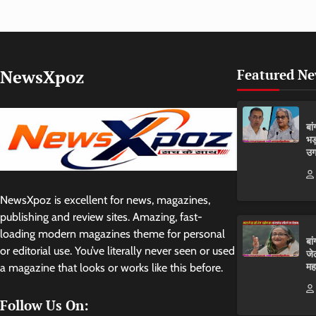
NewsXpoz
Featured N
बा
भड
उग
NewsXpoz is excellent for news, magazines,
publishing and review sites. Amazing, fast-
loading modern magazines theme for personal
बा
or editorial use. You’ve literally never seen or used
जे
मह
a magazine that looks or works like this before.
Follow Us On: