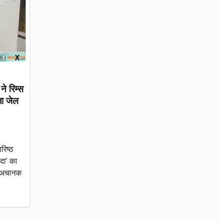
े रिम्स
ला जेल
रिष्ठ
दा’ का
त अचानक