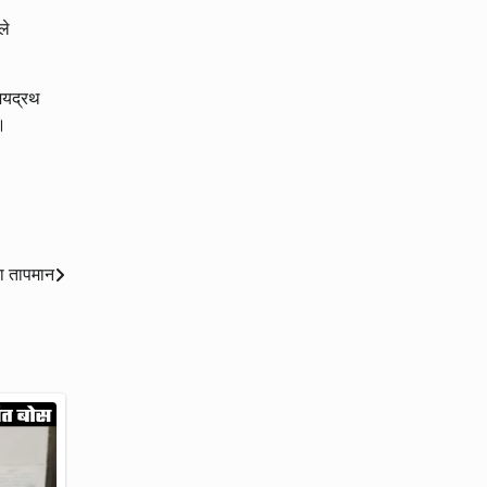
ले
 जयद्रथ
े।
रा तापमान