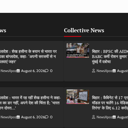
ews
Collective News
ंग्लादेश : शेख हसीना के बयान से भारत पर
बिहार : BPSC की AEDO पर
़का बांग्लादेश, कहा- ‘अपनी सरजमीं से न
BARC कर्मी रोशन कुमार 
लवाएं जहर’
मुंबई में दबोचा
NewsXpoz
August 6, 2026
0
NewsXpoz
August
ंग्लादेश : भारत में रह रहीं शेख हसीना ने कहा-
बिहार : कैबिनेट से 17 प्
ल का डर नहीं, अपने देश की चिंता है; ‘भारत
मॉडल पर चलेंगे 16 मेडि
ान दोस्त…’
तिरंगा’ के लिए 6.12 करोड
NewsXpoz
August 6, 2026
0
NewsXpoz
August