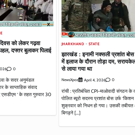
TE
दिवस को लेकर गढ़वा
JHARKHAND
STATE
हल, दफ्तर बुलाकर पिलाई
झारखंड : इनामी नक्सली प्रशांत बोस न
में इलाज के दौरान तोड़ा दम, सरायके
से लाया गया था
0
2026
गढ़वा के सदर अनुमंडल
NewsXpoz
0
April 4, 2026
र के साप्ताहिक संवाद
रांची : प्रतिबंधित CPI-माओवादी संगठन के व
द एसडीएम ‘ के तहत गुरुवार 30
पोलित ब्यूरो सदस्य प्रशांत बोस उर्फ ‘किशन 
शुक्रवार को निधन हो गया। उसकी तबीय
बिगड़ने […]