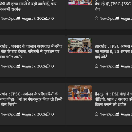
ोपी की हत्या मामले में बड़ी कार्रवाई, चार
बेच रहे हैं’, JPSC-JSS
िसकर्मी सस्पेंड
तेज
NewsXpoz
August 7, 2026
0
NewsXpoz
August
रखंड : धनबाद के जालान अस्पताल में मरीज
झारखंड : JPSC अध्यक्ष क
 मौत के बाद हंगामा, परिजनों ने प्रबंधन पर
जा सकता है, 20 अगस्त 
ाया गंभीर आरोप
हाई कोर्ट
NewsXpoz
August 7, 2026
0
NewsXpoz
August
रखंड : JPSC आंदोलन के परीक्षार्थियों की
हैंडलूम डे : PM मोदी ने ज
्दनाक पीड़ा- “मां का मंगलसूत्र बिका तो किसी
वीडियो, आज 7 अगस्त को 
 खेत गिरवी”
दिवस मनाने की अपील
NewsXpoz
August 7, 2026
0
NewsXpoz
August