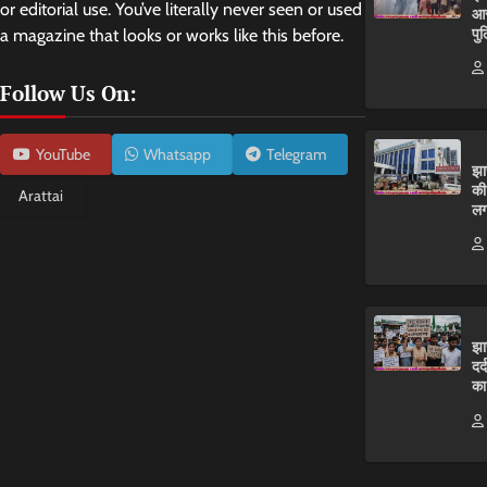
or editorial use. You’ve literally never seen or used
आर
पुल
a magazine that looks or works like this before.
Follow Us On:
YouTube
Whatsapp
Telegram
झा
की
Arattai
लग
झा
दर
का