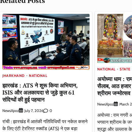
Related Posts
NATIONAL
STATE
JHARKHAND
NATIONAL
अयोध्या धाम : र
झारखंड : ATS ने शुरू किया अभियान,
सैलाब, आठ हजार म
ISIS और अलकायदा से जुड़े कुल 61
श्रीराम जन्मोत्सव
संदिग्धों की हुई पहचान
NewsXpoz
March 2
NewsXpoz
0
July 7, 2026
अयोध्या : राम नगरी अयो
रांची : झारखंड में आतंकी गतिविधियों पर नकेल कसने
भगवान श्रीराम के जन
के लिए एंटी टेररिस्ट स्क्वॉड (ATS) ने एक बड़ा
श्रद्धा और उल्लास क