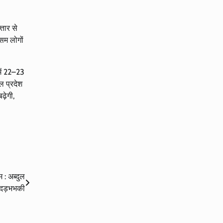
तार से
सम लोगों
में 22–23
ल प्रदेश
ढ़ेगी,
 : अब्दुल
ीदड़भभकी