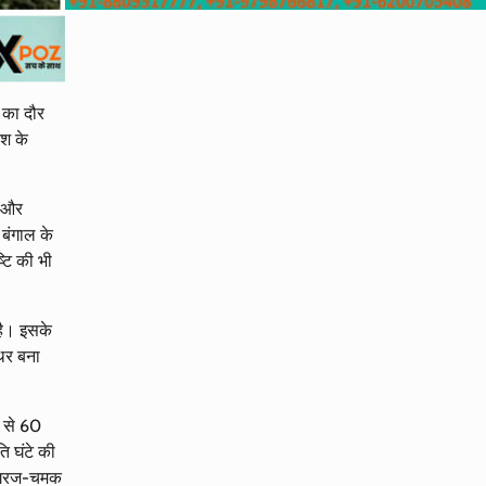
ं का दौर
िश के
न और
 बंगाल के
्टि की भी
 है। इसके
िर बना
0 से 60
ि घंटे की
तक गरज-चमक