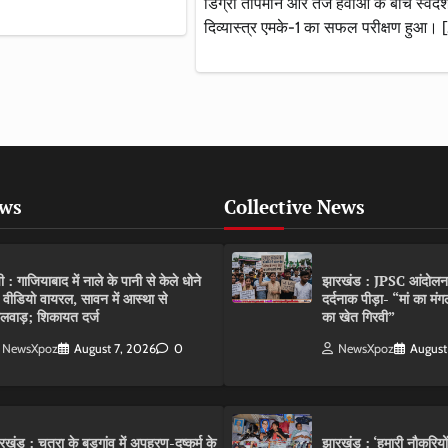
डिग्री तापमान और तेज हवाओं के बीच स्वदेश
दिव्यास्त्र एमके-1 का सफल परीक्षण हुआ। 
ews
Collective News
पी : गाजियाबाद में नाले के पानी से केले धोने
झारखंड : JPSC आंदोलन के 
 वीडियो वायरल, सावन में आस्था से
दर्दनाक पीड़ा- “मां का मं
लवाड़; शिकायत दर्ज
का खेत गिरवी”
NewsXpoz
August 7, 2026
0
NewsXpoz
August
रखंड : चतरा के बड़गांव में अपहरण-दुष्कर्म के
झारखंड : ‘हमारी नौकरियो