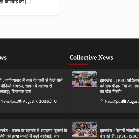
़ी कार्रवाई की […]
ews
Collective News
पी : गाजियाबाद में नाले के पानी से केले धोने
झारखंड : JPSC आंदोलन के 
 वीडियो वायरल, सावन में आस्था से
दर्दनाक पीड़ा- “मां का मं
लवाड़; शिकायत दर्ज
का खेत गिरवी”
NewsXpoz
August 7, 2026
0
NewsXpoz
August
रखंड : चतरा के बड़गांव में अपहरण-दुष्कर्म के
झारखंड : ‘हमारी नौकरियो
ोपी की हत्या मामले में बड़ी कार्रवाई, चार
बेच रहे हैं’, JPSC-JSS