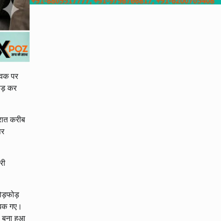
युवक पर
ोड़ कर
 रात करीब
पर
री
ोड़फोड़
दुबक गए।
व बना हुआ