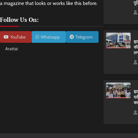
पुल
a magazine that looks or works like this before.
Follow Us On:
YouTube
Whatsapp
Telegram
झा
की
Arattai
लग
झा
दर
का