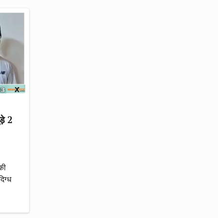
़े 2
की
िग्ध