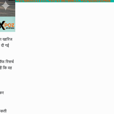
का खारिज
 दी गई
ऑफ रिसर्च
है कि वह
 कर
 सकती