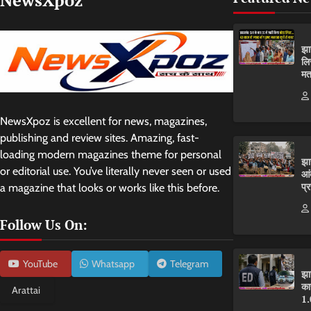
झा
लि
मत
NewsXpoz is excellent for news, magazines,
publishing and review sites. Amazing, fast-
loading modern magazines theme for personal
झा
or editorial use. You’ve literally never seen or used
आं
प्
a magazine that looks or works like this before.
Follow Us On:
YouTube
Whatsapp
Telegram
झा
का
Arattai
1.