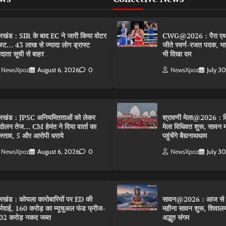
रखंड : SIR के बाद EC ने जारी किया वोटर
CWG@2026 : पैरा एथलीट
स्ट… 43 लाख से ज्यादा लोग ड्राफ्ट
जीते स्वर्ण-रजत पदक, भार
दाता सूची से बाहर
भी दिखा दम
NewsXpoz
August 6, 2026
0
NewsXpoz
July 3
रखंड : JPSC अनियमितताओं को लेकर
श्रावणी मेला@2026 : विश
दोलन तेज… CM हेमंत ने दिया वार्ता का
मेला विधिवत शुरू, सावन मास
रस्ताव, 5 और आरोपी धराये
पहुंचेंगे बैद्यनाथधाम
NewsXpoz
August 6, 2026
0
NewsXpoz
July 3
रखंड : कोयला कारोबारियों पर ED की
सावन@2026 : आज से मह
र्रवाई, 160 करोड़ का म्यूचुअल फंड फ्रीज-
महीना सावन शुरू, शिवालयों
02 करोड़ नकद जब्त
अद्भुत संगम