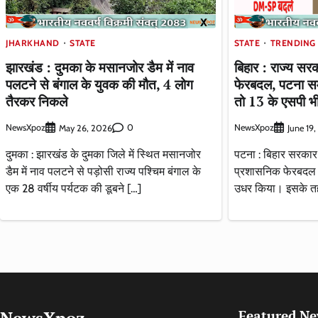
JHARKHAND
STATE
STATE
TRENDING
झारखंड : दुमका के मसानजोर डैम में नाव
बिहार : राज्य सर
पलटने से बंगाल के युवक की मौत, 4 लोग
फेरबदल, पटना समे
तैरकर निकले
तो 13 के एसपी भ
NewsXpoz
0
NewsXpoz
May 26, 2026
June 19
दुमका : झारखंड के दुमका जिले में स्थित मसानजोर
पटना : बिहार सरकार न
डैम में नाव पलटने से पड़ोसी राज्य पश्चिम बंगाल के
प्रशासनिक फेरबदल 
एक 28 वर्षीय पर्यटक की डूबने […]
उधर किया। इसके त
NewsXpoz
Featured N