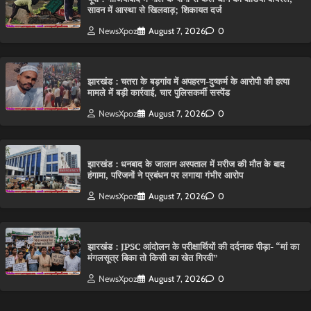
सावन में आस्था से खिलवाड़; शिकायत दर्ज
NewsXpoz
August 7, 2026
0
झारखंड : चतरा के बड़गांव में अपहरण-दुष्कर्म के आरोपी की हत्या
मामले में बड़ी कार्रवाई, चार पुलिसकर्मी सस्पेंड
NewsXpoz
August 7, 2026
0
झारखंड : धनबाद के जालान अस्पताल में मरीज की मौत के बाद
हंगामा, परिजनों ने प्रबंधन पर लगाया गंभीर आरोप
NewsXpoz
August 7, 2026
0
झारखंड : JPSC आंदोलन के परीक्षार्थियों की दर्दनाक पीड़ा- “मां का
मंगलसूत्र बिका तो किसी का खेत गिरवी”
NewsXpoz
August 7, 2026
0