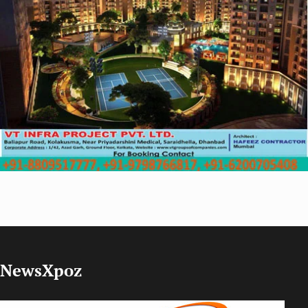
NewsXpoz