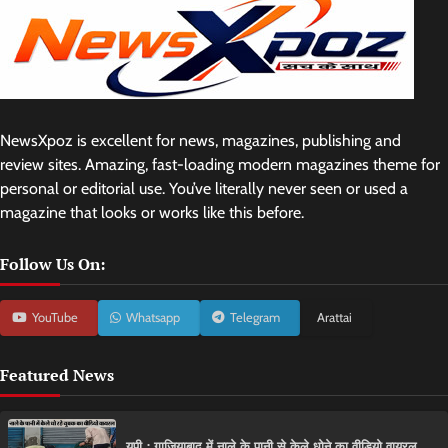
NewsXpoz is excellent for news, magazines, publishing and
review sites. Amazing, fast-loading modern magazines theme for
personal or editorial use. You’ve literally never seen or used a
magazine that looks or works like this before.
Follow Us On:
YouTube
Whatsapp
Telegram
Arattai
Featured News
यूपी : गाजियाबाद में नाले के पानी से केले धोने का वीडियो वायरल,