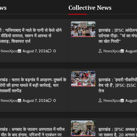
ews
Collective News
पी : गाजियाबाद में नाले के पानी से केले धोने
झारखंड : JPSC आंदोलन के 
 वीडियो वायरल, सावन में आस्था से
दर्दनाक पीड़ा- “मां का मं
लवाड़; शिकायत दर्ज
का खेत गिरवी”
NewsXpoz
August 7, 2026
0
NewsXpoz
August
रखंड : चतरा के बड़गांव में अपहरण-दुष्कर्म के
झारखंड : ‘हमारी नौकरियो
ोपी की हत्या मामले में बड़ी कार्रवाई, चार
बेच रहे हैं’, JPSC-JSS
िसकर्मी सस्पेंड
तेज
NewsXpoz
August 7, 2026
0
NewsXpoz
August
रखंड : धनबाद के जालान अस्पताल में मरीज
झारखंड : JPSC अध्यक्ष क
 मौत के बाद हंगामा, परिजनों ने प्रबंधन पर
जा सकता है, 20 अगस्त 