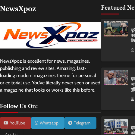
NewsXpoz
Featured N
यू
का
खि
NewsXpoz is excellent for news, magazines,
publishing and review sites. Amazing, fast-
loading modern magazines theme for personal
झा
or editorial use. You’ve literally never seen or used
आर
पुल
a magazine that looks or works like this before.
Follow Us On:
YouTube
Whatsapp
Telegram
झा
की
Arattai