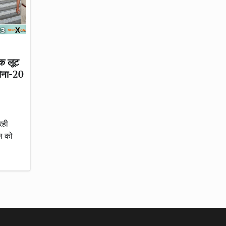
ंक लूट
सोना-20
रही
ैल को