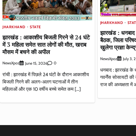
JHARKHAND
STA
JHARKHAND
STATE
झारखंड : धनबाद म
झारखंड : आकाशीय बिजली गिरने से 24 घंटे
बैठक, जिला परिषद व
में 3 महिला समेत सात लोगों की मौत, खराब
खुलेगा प्रज्ञा केन्द्
मौसम में बचने की अपील
NewsXpoz
July 3,
NewsXpoz
0
June 15, 2026
धनबाद : झारखंड के ध
रांची : झारखंड में पिछले 24 घंटों के दौरान आकाशीय
गवर्नेंस सोसायटी क
बिजली गिरने की अलग-अलग घटनाओं में तीन
राज की अध्यक्षता म
महिलाओं और एक 10 वर्षीय बच्चे समेत कम […]