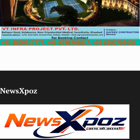
NewsXpoz