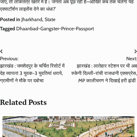
जाएं, तो लोकतंत्र खतरे में है। जनता अब पूछ रही है—आखिर कब तक चलेगा यह
एक्सटॉर्शन लाइसेंस देने का धंधा?’
Posted in
Jharkhand
,
State
Tagged
Dhaanbad-Gangster-Prince-Passport
Post
Previous:
Next:
navigation
झारखंड : जमशेदपुर के चर्चित रिसोर्ट में
झारखंड : लातेहार स्टेशन पर भी अब
देह व्यापार! 3 युवक-3 युवतियां धराये,
रुकेगी दिल्ली-रांची राजधानी एक्सप्रेस,
ग्रामीणों ने मौके पर दबोचा
MP कालीचरण ने दिखाई हरी झंडी
Related Posts