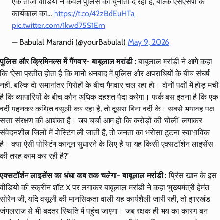
एक ताजा वीडियो न केवल पुलिस को चुनौती दे रहा है, बल्कि एसएसपी के
कार्यकाल का…
https://t.co/42zBdEuHTa
pic.twitter.com/1kwd75S1Em
— Babulal Marandi (@yourBabulal)
May 9, 2026
पुलिस और क्रिमिनल्स में गैंगवार- बाबूलाल मरांडी :
बाबूलाल मरांडी ने आगे कहा
कि ‘ऐसा प्रतीत होता है कि मानो धनबाद में पुलिस और अपराधियों के बीच संघर्ष
नहीं, बल्कि दो समानांतर गिरोहों के बीच गैंगवार चल रहा हो। दोनों पक्षों में होड़ मची
है कि व्यापारियों के बीच कौन अधिक दहशत पैदा करेगा। फर्क बस इतना है कि एक
वर्दी पहनकर कथित वसूली कर रहा है, तो दूसरा बिना वर्दी के। सबसे भयावह पक्ष
सत्ता संरक्षण की आशंका है। जब चर्चा आम हो कि करोड़ों की ‘बोली’ लगाकर
संवेदनशील जिलों में पोस्टिंग ली जाती है, तो जनता का भरोसा टूटना स्वाभाविक
है। क्या ऐसी पोस्टिंग कानून सुधारने के लिए है या यह किसी एक्सटॉर्शन लाइसेंस
की तरह काम कर रही है?’
एक्सटॉर्शन लाइसेंस का धंधा कब तक चलेगा- बाबूलाल मरांडी :
प्रिंस खान के इस
वीडियो की स्क्रीन शॉट X पर लगाकर बाबूलाल मरांडी ने कहा ‘मुख्यमंत्री हेमंत
सोरेन जी, यदि वसूली की मानसिकता वाली यह कार्यशैली जारी रही, तो झारखंड
जंगलराज से भी बदतर स्थिति में पहुंच जाएगा। जब रक्षक ही भय का कारण बन