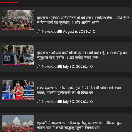
झारखंड : JPSC अनियमितताओं को लेकर आंदोलन तेज… CM हेमंत
ने दिया वार्ता का प्रस्ताव, 5 और आरोपी धराये
NewsXpoz
August 6, 2026
0
झारखंड : कोयला कारोबारियों पर ED की कार्रवाई, 160 करोड़ का
म्यूचुअल फंड फ्रीज- 1.02 करोड़ नकद जब्त
NewsXpoz
July 30, 2026
0
CWG@2026 : पैरा एथलीट्स ने 7वें दिन भी जीते स्वर्ण-रजत
पदक, भारतीय मुक्केबाजों का भी दिखा दम
NewsXpoz
July 30, 2026
0
श्रावणी मेला@2026 : विश्व प्रसिद्ध श्रावणी मेला विधिवत शुरू,
सावन मास में लाखों श्रद्धालु पहुंचेंगे बैद्यनाथधाम