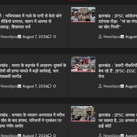
पी : गाजियाबाद में नाले के पानी से केले धोने
झारखंड : JPSC आंदोलन के 
 वीडियो वायरल, सावन में आस्था से
दर्दनाक पीड़ा- “मां का मं
लवाड़; शिकायत दर्ज
का खेत गिरवी”
NewsXpoz
August 7, 2026
0
NewsXpoz
August
रखंड : चतरा के बड़गांव में अपहरण-दुष्कर्म के
झारखंड : ‘हमारी नौकरियो
ोपी की हत्या मामले में बड़ी कार्रवाई, चार
बेच रहे हैं’, JPSC-JSS
िसकर्मी सस्पेंड
तेज
NewsXpoz
August 7, 2026
0
NewsXpoz
August
रखंड : धनबाद के जालान अस्पताल में मरीज
झारखंड : JPSC अध्यक्ष क
 मौत के बाद हंगामा, परिजनों ने प्रबंधन पर
जा सकता है, 20 अगस्त 
ाया गंभीर आरोप
हाई कोर्ट
NewsXpoz
August 7, 2026
0
NewsXpoz
August