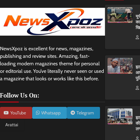
यू
का
खि
NewsXpoz is excellent for news, magazines,
publishing and review sites. Amazing, fast-
loading modern magazines theme for personal
झा
or editorial use. You’ve literally never seen or used
आर
पुल
a magazine that looks or works like this before.
Follow Us On:
YouTube
Whatsapp
Telegram
झा
की
Arattai
लग