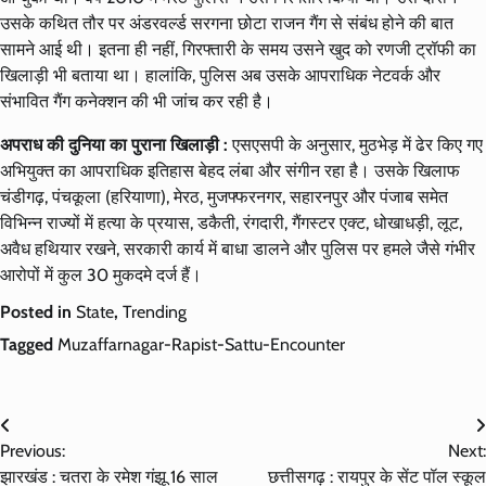
उसके कथित तौर पर अंडरवर्ल्ड सरगना छोटा राजन गैंग से संबंध होने की बात
सामने आई थी। इतना ही नहीं, गिरफ्तारी के समय उसने खुद को रणजी ट्रॉफी का
खिलाड़ी भी बताया था। हालांकि, पुलिस अब उसके आपराधिक नेटवर्क और
संभावित गैंग कनेक्शन की भी जांच कर रही है।
अपराध की दुनिया का पुराना खिलाड़ी :
एसएसपी के अनुसार, मुठभेड़ में ढेर किए गए
अभियुक्त का आपराधिक इतिहास बेहद लंबा और संगीन रहा है। उसके खिलाफ
चंडीगढ़, पंचकूला (हरियाणा), मेरठ, मुजफ्फरनगर, सहारनपुर और पंजाब समेत
विभिन्न राज्यों में हत्या के प्रयास, डकैती, रंगदारी, गैंगस्टर एक्ट, धोखाधड़ी, लूट,
अवैध हथियार रखने, सरकारी कार्य में बाधा डालने और पुलिस पर हमले जैसे गंभीर
आरोपों में कुल 30 मुकदमे दर्ज हैं।
Posted in
State
,
Trending
Tagged
Muzaffarnagar-Rapist-Sattu-Encounter
Post
Previous:
Next:
navigation
झारखंड : चतरा के रमेश गंझू 16 साल
छत्तीसगढ़ : रायपुर के सेंट पॉल स्कूल