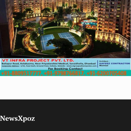
NewsXpoz