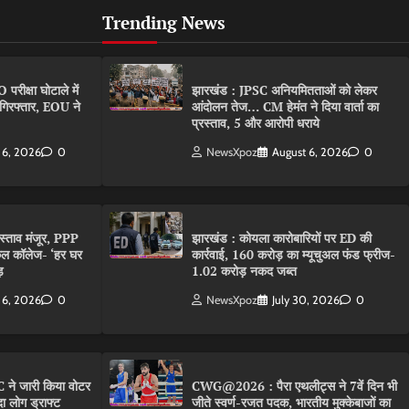
Trending News
ीक्षा घोटाले में
झारखंड : JPSC अनियमितताओं को लेकर
गिरफ्तार, EOU ने
आंदोलन तेज… CM हेमंत ने दिया वार्ता का
प्रस्ताव, 5 और आरोपी धराये
 6, 2026
0
NewsXpoz
August 6, 2026
0
रस्ताव मंजूर, PPP
झारखंड : कोयला कारोबारियों पर ED की
कल कॉलेज- ‘हर घर
कार्रवाई, 160 करोड़ का म्यूचुअल फंड फ्रीज-
़
1.02 करोड़ नकद जब्त
 6, 2026
0
NewsXpoz
July 30, 2026
0
 ने जारी किया वोटर
CWG@2026 : पैरा एथलीट्स ने 7वें दिन भी
ा लोग ड्राफ्ट
जीते स्वर्ण-रजत पदक, भारतीय मुक्केबाजों का