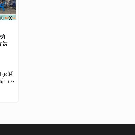
टने
र के
मुस्तैदी
 गई। शहर