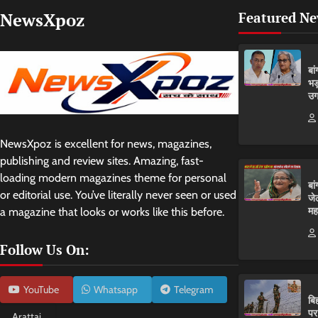
NewsXpoz
Featured N
बा
भड
उग
NewsXpoz is excellent for news, magazines,
publishing and review sites. Amazing, fast-
loading modern magazines theme for personal
बा
or editorial use. You’ve literally never seen or used
जे
मह
a magazine that looks or works like this before.
Follow Us On:
YouTube
Whatsapp
Telegram
बि
पर
Arattai