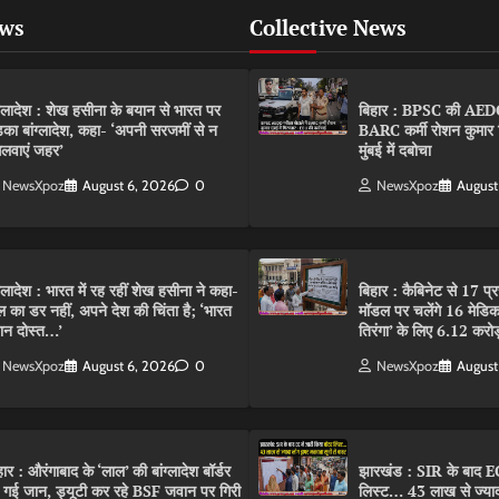
ews
Collective News
ंग्लादेश : शेख हसीना के बयान से भारत पर
बिहार : BPSC की AEDO पर
़का बांग्लादेश, कहा- ‘अपनी सरजमीं से न
BARC कर्मी रोशन कुमार 
लवाएं जहर’
मुंबई में दबोचा
NewsXpoz
August 6, 2026
0
NewsXpoz
August
ंग्लादेश : भारत में रह रहीं शेख हसीना ने कहा-
बिहार : कैबिनेट से 17 प्
ल का डर नहीं, अपने देश की चिंता है; ‘भारत
मॉडल पर चलेंगे 16 मेडि
ान दोस्त…’
तिरंगा’ के लिए 6.12 करोड
NewsXpoz
August 6, 2026
0
NewsXpoz
August
हार : औरंगाबाद के ‘लाल’ की बांग्लादेश बॉर्डर
झारखंड : SIR के बाद EC
 गई जान, ड्यूटी कर रहे BSF जवान पर गिरी
लिस्ट… 43 लाख से ज्याद