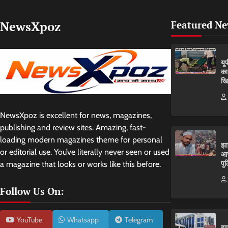
NewsXpoz
Featured N
यू
का
खि
NewsXpoz is excellent for news, magazines,
publishing and review sites. Amazing, fast-
loading modern magazines theme for personal
झा
or editorial use. You’ve literally never seen or used
आर
पुल
a magazine that looks or works like this before.
Follow Us On:
YouTube
Whatsapp
Telegram
झा