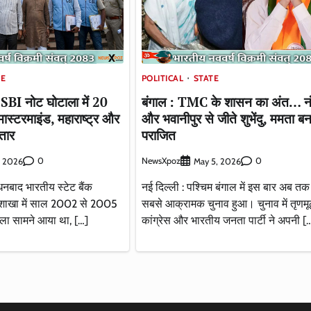
TE
POLITICAL
STATE
SBI नोट घोटाला में 20
बंगाल : TMC के शासन का अंत… नंद
 मास्टरमाइंड, महाराष्ट्र और
और भवानीपुर से जीते शुभेंदु, ममता बनर
्तार
पराजित
0
NewsXpoz
0
, 2026
May 5, 2026
नबाद भारतीय स्टेट बैंक
नई दिल्ली : पश्चिम बंगाल में इस बार अब त
 शाखा में साल 2002 से 2005
सबसे आक्रामक चुनाव हुआ। चुनाव में तृणम
ला सामने आया था, […]
कांग्रेस और भारतीय जनता पार्टी ने अपनी [