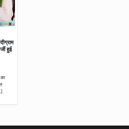
ीग्राम
्जी हुई
क का
ूल
…]