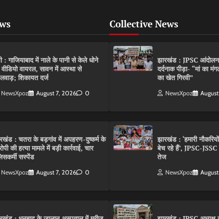
ews
Collective News
पी : गाजियाबाद में नाले के पानी से केले धोने
झारखंड : JPSC आंदोलन के 
 वीडियो वायरल, सावन में आस्था से
दर्दनाक पीड़ा- “मां का मं
लवाड़; शिकायत दर्ज
का खेत गिरवी”
NewsXpoz
August 7, 2026
0
NewsXpoz
August
रखंड : चतरा के बड़गांव में अपहरण-दुष्कर्म के
झारखंड : ‘हमारी नौकरियो
ोपी की हत्या मामले में बड़ी कार्रवाई, चार
बेच रहे हैं’, JPSC-JSS
िसकर्मी सस्पेंड
तेज
NewsXpoz
August 7, 2026
0
NewsXpoz
August
रखंड : धनबाद के जालान अस्पताल में मरीज
झारखंड : JPSC अध्यक्ष क