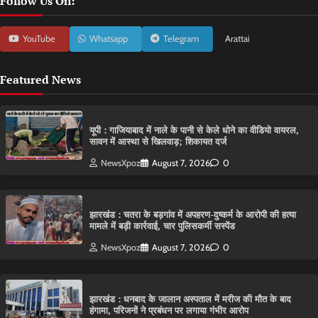
Follow Us On:
YouTube
Whatsapp
Telegram
Arattai
Featured News
यूपी : गाजियाबाद में नाले के पानी से केले धोने का वीडियो वायरल,
सावन में आस्था से खिलवाड़; शिकायत दर्ज
NewsXpoz
August 7, 2026
0
झारखंड : चतरा के बड़गांव में अपहरण-दुष्कर्म के आरोपी की हत्या
मामले में बड़ी कार्रवाई, चार पुलिसकर्मी सस्पेंड
NewsXpoz
August 7, 2026
0
झारखंड : धनबाद के जालान अस्पताल में मरीज की मौत के बाद
हंगामा, परिजनों ने प्रबंधन पर लगाया गंभीर आरोप