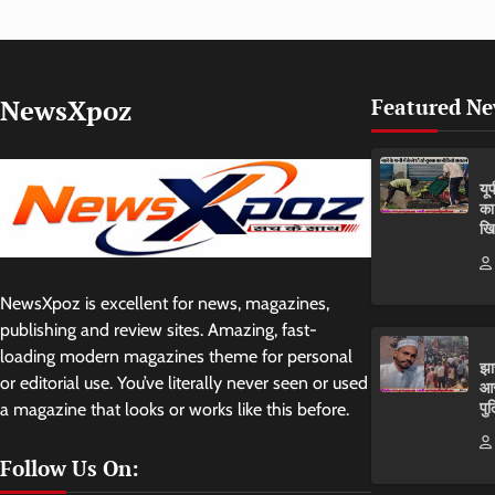
NewsXpoz
Featured N
यू
का
खि
NewsXpoz is excellent for news, magazines,
publishing and review sites. Amazing, fast-
loading modern magazines theme for personal
झा
or editorial use. You’ve literally never seen or used
आर
पुल
a magazine that looks or works like this before.
Follow Us On: