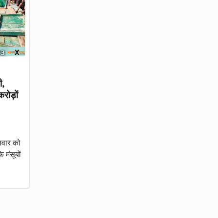
ी,
रोड़ों
लवार को
े मंसूबों