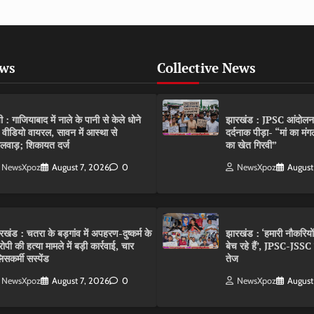
ews
Collective News
पी : गाजियाबाद में नाले के पानी से केले धोने
झारखंड : JPSC आंदोलन के 
 वीडियो वायरल, सावन में आस्था से
दर्दनाक पीड़ा- “मां का मं
लवाड़; शिकायत दर्ज
का खेत गिरवी”
NewsXpoz
August 7, 2026
0
NewsXpoz
August
रखंड : चतरा के बड़गांव में अपहरण-दुष्कर्म के
झारखंड : ‘हमारी नौकरियो
ोपी की हत्या मामले में बड़ी कार्रवाई, चार
बेच रहे हैं’, JPSC-JSS
िसकर्मी सस्पेंड
तेज
NewsXpoz
August 7, 2026
0
NewsXpoz
August