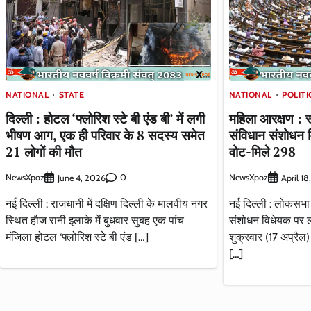
NATIONAL
STATE
NATIONAL
POLITI
दिल्ली : होटल ‘फ्लोरिश स्टे बी एंड बी’ में लगी
महिला आरक्षण : सं
भीषण आग, एक ही परिवार के 8 सदस्य समेत
संविधान संशोधन
21 लोगों की मौत
वोट-मिले 298
NewsXpoz
0
NewsXpoz
June 4, 2026
April 1
नई दिल्ली : राजधानी में दक्षिण दिल्ली के मालवीय नगर
नई दिल्ली : लोकसभा
स्थित हौज रानी इलाके में बुधवार सुबह एक पांच
संशोधन विधेयक पर ल
मंजिला होटल ‘फ्लोरिश स्टे बी एंड […]
शुक्रवार (17 अप्रैल)
[…]