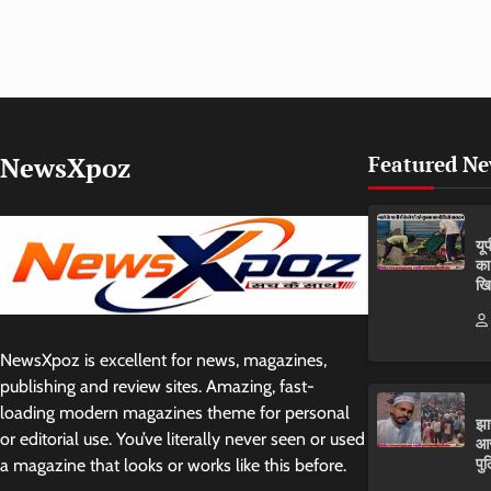
NewsXpoz
Featured N
यू
का
खि
NewsXpoz is excellent for news, magazines,
publishing and review sites. Amazing, fast-
loading modern magazines theme for personal
झा
or editorial use. You’ve literally never seen or used
आर
पुल
a magazine that looks or works like this before.