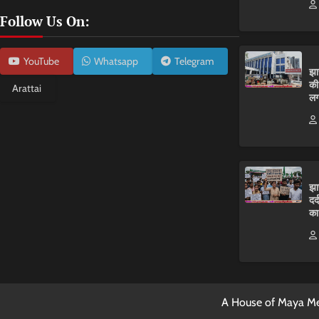
Follow Us On:
YouTube
Whatsapp
Telegram
झा
की
Arattai
लग
झा
दर
का
A House of Maya Me