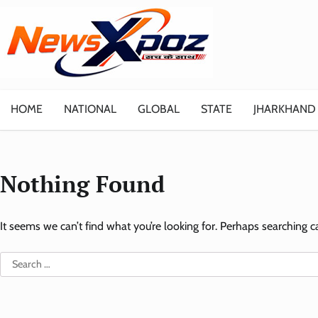
Skip
to
content
HOME
NATIONAL
GLOBAL
STATE
JHARKHAND
Nothing Found
It seems we can’t find what you’re looking for. Perhaps searching c
Search
for: