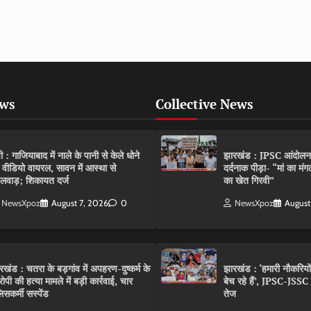
ews
Collective News
पी : गाजियाबाद में नाले के पानी से केले धोने
झारखंड : JPSC आंदोलन के 
 वीडियो वायरल, सावन में आस्था से
दर्दनाक पीड़ा- “मां का मं
लवाड़; शिकायत दर्ज
का खेत गिरवी”
NewsXpoz
August 7, 2026
0
NewsXpoz
August
रखंड : चतरा के बड़गांव में अपहरण-दुष्कर्म के
झारखंड : ‘हमारी नौकरियो
ोपी की हत्या मामले में बड़ी कार्रवाई, चार
बेच रहे हैं’, JPSC-JSS
िसकर्मी सस्पेंड
तेज