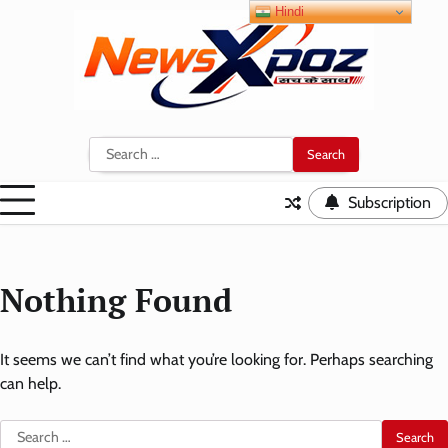
Skip
Hindi
to
content
Search
for:
Subscription
Nothing Found
It seems we can’t find what you’re looking for. Perhaps searching
can help.
Search