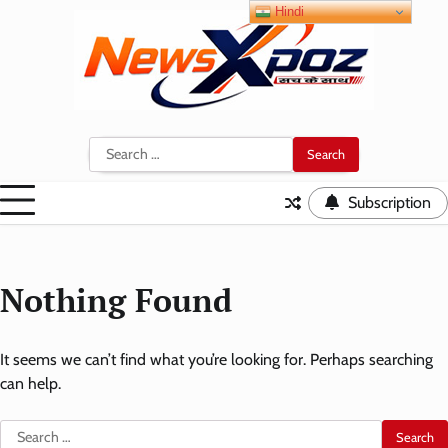
Skip
Hindi
to
content
Search
for:
Subscription
Nothing Found
It seems we can’t find what you’re looking for. Perhaps searching
can help.
Search