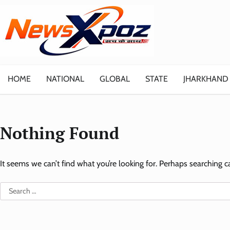
Skip
to
content
HOME
NATIONAL
GLOBAL
STATE
JHARKHAND
Nothing Found
It seems we can’t find what you’re looking for. Perhaps searching c
Search
for: