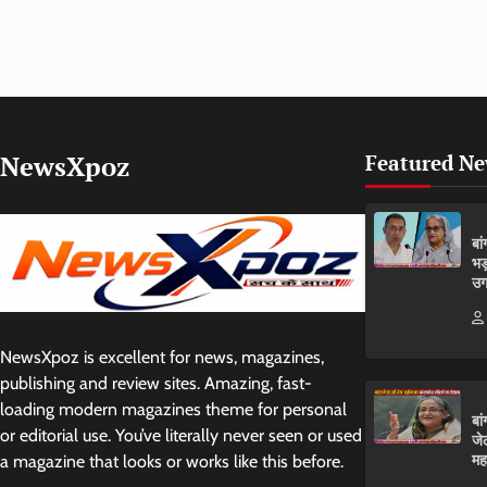
NewsXpoz
Featured N
बा
भड
उग
NewsXpoz is excellent for news, magazines,
publishing and review sites. Amazing, fast-
loading modern magazines theme for personal
बा
or editorial use. You’ve literally never seen or used
जे
मह
a magazine that looks or works like this before.