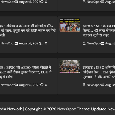
NewsXpoz
August 6, 2026
0
NewsXpoz
August
हार : औरंगाबाद के ‘लाल’ की बांग्लादेश बॉर्डर
झारखंड : SIR के बाद EC
 गई जान, ड्यूटी कर रहे BSF जवान पर गिरी
लिस्ट… 43 लाख से ज्याद
जली
मतदाता सूची से बाहर
NewsXpoz
August 6, 2026
0
NewsXpoz
August
हार : BPSC की AEDO परीक्षा घोटाले में
झारखंड : JPSC अनियमि
RC कर्मी रोशन कुमार गिरफ्तार, EOU ने
आंदोलन तेज… CM हेमंत ने
बई में दबोचा
प्रस्ताव, 5 और आरोपी धर
NewsXpoz
August 6, 2026
0
NewsXpoz
August
dia Network | Copyright © 2026
NewsXpoz
Theme: Updated Ne