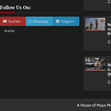
Follow Us On:
YouTube
Whatsapp
Telegram
बि
पर
Arattai
बि
बि
BA
मुं
A House of Maya Me