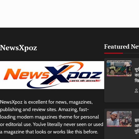
NewsXpoz
Featured N
यू
का
खि
NewsXpoz is excellent for news, magazines,
publishing and review sites. Amazing, fast-
loading modern magazines theme for personal
झा
or editorial use. You’ve literally never seen or used
आर
पुल
a magazine that looks or works like this before.