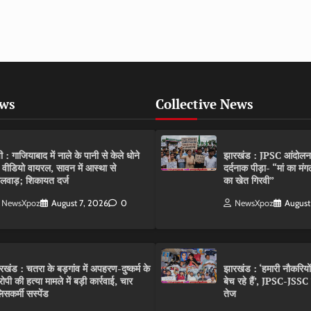
ews
Collective News
पी : गाजियाबाद में नाले के पानी से केले धोने
झारखंड : JPSC आंदोलन के 
 वीडियो वायरल, सावन में आस्था से
दर्दनाक पीड़ा- “मां का मं
लवाड़; शिकायत दर्ज
का खेत गिरवी”
NewsXpoz
August 7, 2026
0
NewsXpoz
August
रखंड : चतरा के बड़गांव में अपहरण-दुष्कर्म के
झारखंड : ‘हमारी नौकरियो
ोपी की हत्या मामले में बड़ी कार्रवाई, चार
बेच रहे हैं’, JPSC-JSS
िसकर्मी सस्पेंड
तेज