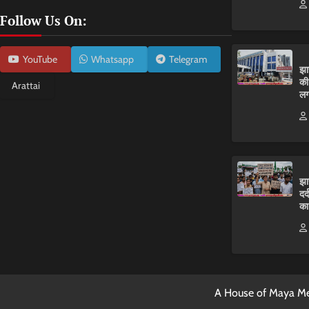
Follow Us On:
YouTube
Whatsapp
Telegram
झा
की
Arattai
लग
झा
दर
का
A House of Maya Me