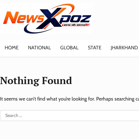
Skip
to
content
HOME
NATIONAL
GLOBAL
STATE
JHARKHAND
Nothing Found
It seems we can’t find what you’re looking for. Perhaps searching c
Search
for: