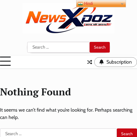
Skip
Hindi
to
content
Search
for:
Subscription
Nothing Found
It seems we can’t find what you’re looking for. Perhaps searching
can help.
Search