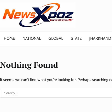
Skip
to
content
HOME
NATIONAL
GLOBAL
STATE
JHARKHAND
Nothing Found
It seems we can’t find what you’re looking for. Perhaps searching c
Search
for: