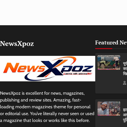
NewsXpoz
Featured N
यू
का
खि
NewsXpoz is excellent for news, magazines,
publishing and review sites. Amazing, fast-
loading modern magazines theme for personal
झा
or editorial use. You’ve literally never seen or used
आर
पुल
a magazine that looks or works like this before.