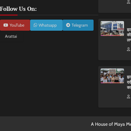
Follow Us On:
YouTube
Whatsapp
Telegram
झा
की
Arattai
लग
झा
दर
का
A House of Maya Me