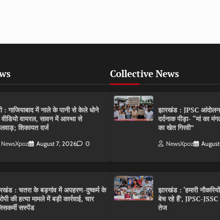
ews
Collective News
पी : गाजियाबाद में नाले के पानी से केले धोने
झारखंड : JPSC आंदोलन के 
 वीडियो वायरल, सावन में आस्था से
दर्दनाक पीड़ा- “मां का मं
लवाड़; शिकायत दर्ज
का खेत गिरवी”
NewsXpoz
August 7, 2026
0
NewsXpoz
August
रखंड : चतरा के बड़गांव में अपहरण-दुष्कर्म के
झारखंड : ‘हमारी नौकरियो
ोपी की हत्या मामले में बड़ी कार्रवाई, चार
बेच रहे हैं’, JPSC-JSS
िसकर्मी सस्पेंड
तेज