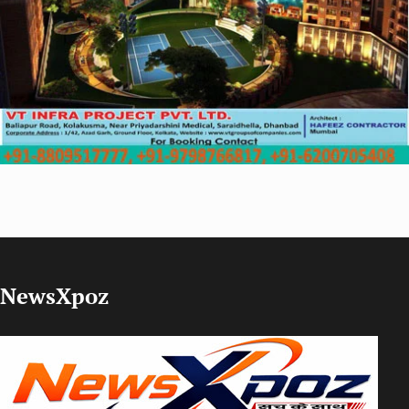
NewsXpoz