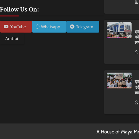
Follow Us On:
YouTube
Whatsapp
Telegram
झा
की
Arattai
लग
झा
दर
का
A House of Maya Me