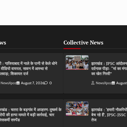
ews
Collective News
पी : गाजियाबाद में नाले के पानी से केले धोने
झारखंड : JPSC आंदोलन के 
 वीडियो वायरल, सावन में आस्था से
दर्दनाक पीड़ा- “मां का मं
लवाड़; शिकायत दर्ज
का खेत गिरवी”
NewsXpoz
August 7, 2026
0
NewsXpoz
August
रखंड : चतरा के बड़गांव में अपहरण-दुष्कर्म के
झारखंड : ‘हमारी नौकरियो
ोपी की हत्या मामले में बड़ी कार्रवाई, चार
बेच रहे हैं’, JPSC-JSS
िसकर्मी सस्पेंड
तेज