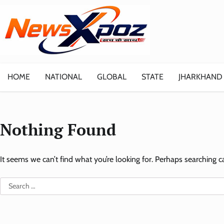
Skip
to
content
HOME
NATIONAL
GLOBAL
STATE
JHARKHAND
Nothing Found
It seems we can’t find what you’re looking for. Perhaps searching c
Search
for: