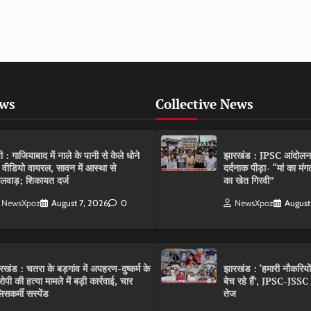
ews
Collective News
पी : गाजियाबाद में नाले के पानी से केले धोने
झारखंड : JPSC आंदोलन के 
 वीडियो वायरल, सावन में आस्था से
दर्दनाक पीड़ा- “मां का मं
लवाड़; शिकायत दर्ज
का खेत गिरवी”
NewsXpoz
August 7, 2026
0
NewsXpoz
August
रखंड : चतरा के बड़गांव में अपहरण-दुष्कर्म के
झारखंड : ‘हमारी नौकरियो
ोपी की हत्या मामले में बड़ी कार्रवाई, चार
बेच रहे हैं’, JPSC-JSS
िसकर्मी सस्पेंड
तेज