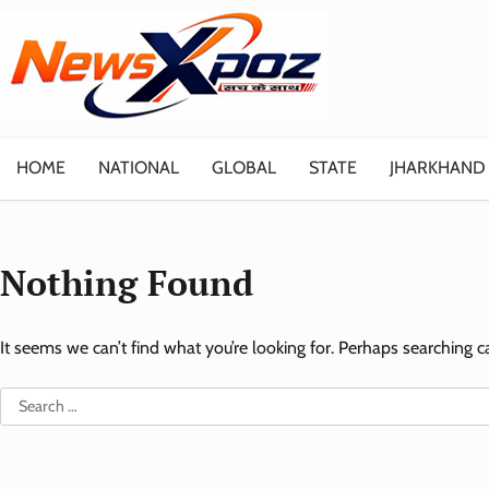
Skip
to
content
HOME
NATIONAL
GLOBAL
STATE
JHARKHAND
Nothing Found
It seems we can’t find what you’re looking for. Perhaps searching c
Search
for: