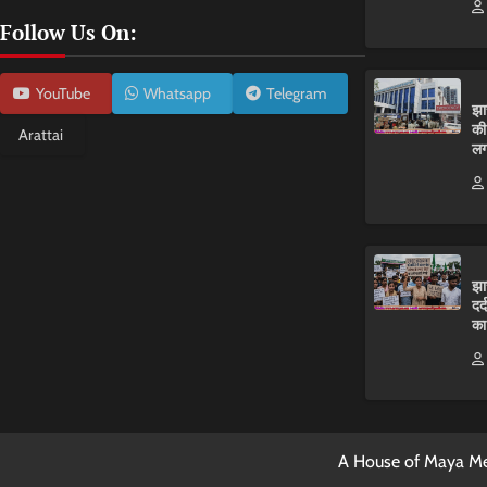
Follow Us On:
YouTube
Whatsapp
Telegram
झा
की
Arattai
लग
झा
दर
का
A House of Maya Me