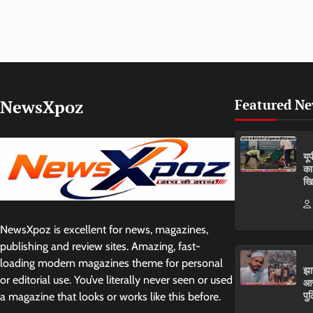
NewsXpoz
Featured N
यू
का
खि
NewsXpoz is excellent for news, magazines,
publishing and review sites. Amazing, fast-
loading modern magazines theme for personal
झा
or editorial use. You’ve literally never seen or used
आर
पुल
a magazine that looks or works like this before.