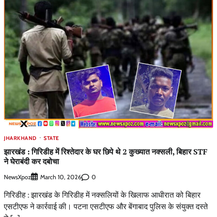
JHARKHAND
STATE
झारखंड : गिरिडीह में रिश्तेदार के घर छिपे थे 2 कुख्यात नक्सली, बिहार STF
ने घेराबंदी कर दबोचा
NewsXpoz
0
March 10, 2026
गिरिडीह : झारखंड के गिरिडीह में नक्सलियों के खिलाफ आधीरात को बिहार
एसटीएफ ने कार्रवाई की। पटना एसटीएफ और बेंगाबाद पुलिस के संयुक्त दस्ते