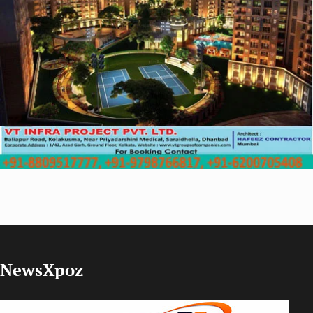
NewsXpoz